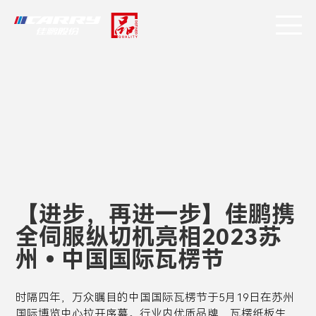
【进步，再进一步】佳鹏携
全伺服纵切机亮相2023苏
州•中国国际瓦楞节
时隔四年，万众瞩目的中国国际瓦楞节于5月19日在苏州
国际博览中心拉开序幕。行业内优质品牌、瓦楞纸板生产