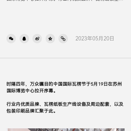
线设备及周边配套，以及包装印刷品牌汇聚于此。作为深
耕多年的瓦线干部品牌，佳鹏聚焦行业前沿技术，专注产
品技术迭代升级，在多项核心技术领域取得丰硕成果。此
次展会，佳鹏作为行业优秀品牌代表受邀出席，携全新升
级的全伺服纵切机重磅亮相，并获得行业客户热烈反响和
2023年05月20日

积极评价。
时隔四年，万众瞩目的中国国际瓦楞节于5月19日在苏州
国际博览中心拉开序幕。
行业内优质品牌、瓦楞纸板生产线设备及周边配套，以及
包装印刷品牌汇聚于此。